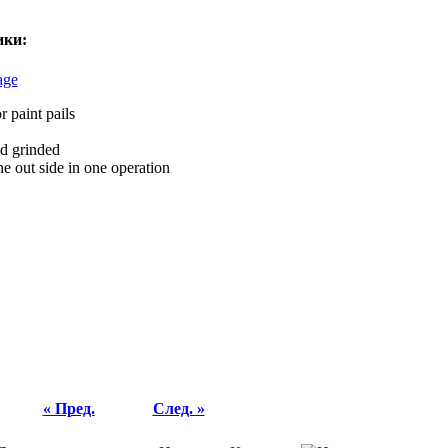
ики:
r paint pails
d grinded
he out side in one operation
« Пред.
След. »