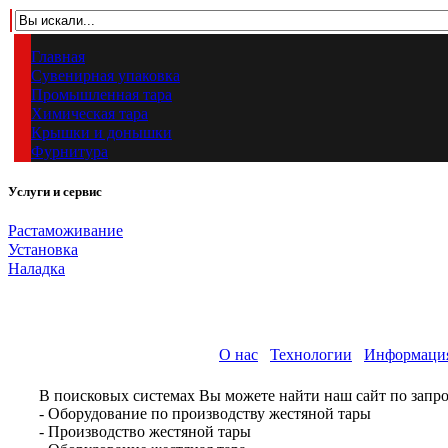
Главная
Сувенирная упаковка
Промышленная тара
Химическая тара
Крышки и донышки
Фурнитура
Услуги и сервис
Растаможивание
Установка
Наладка
О нас
Технологии
Информаци
В поисковых системах Вы можете найти наш сайт по запро
- Оборудование по производству жестяной тары
- Производство жестяной тары