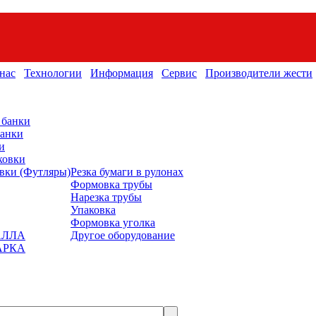
нас
Технологии
Информация
Сервис
Производители жести
 банки
банки
и
ковки
вки (Футляры)
Резка бумаги в рулонах
Формовка трубы
Нарезка трубы
Упаковка
Формовка уголка
АЛЛА
Другое оборудование
АРКА