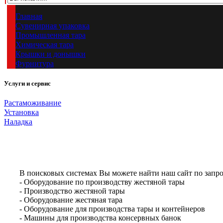
Главная
Сувенирная упаковка
Промышленная тара
Химическая тара
Крышки и донышки
Фурнитура
Услуги и сервис
Растаможивание
Установка
Наладка
В поисковых системах Вы можете найти наш сайт по запро
- Оборудование по производству жестяной тары
- Производство жестяной тары
- Оборудование жестяная тара
- Оборудование для производства тары и контейнеров
- Машины для производства консервных банок