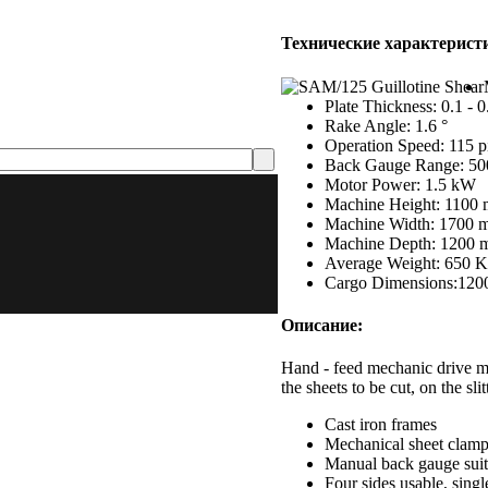
Технические характерист
Plate Thickness: 0.1 - 
Rake Angle: 1.6 °
Operation Speed: 115 p
Back Gauge Range: 5
Motor Power: 1.5 kW
Machine Height: 1100
Machine Width: 1700 
Machine Depth: 1200
Average Weight: 650 
Cargo Dimensions:120
Описание:
Hand - feed mechanic drive mac
the sheets to be cut, on the sli
Cast iron frames
Mechanical sheet clamp
Manual back gauge suita
Four sides usable, sing