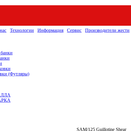
нас
Технологии
Информация
Сервис
Производители жести
 банки
банки
и
ковки
вки (Футляры)
АЛЛА
АРКА
SAM/125 Guillotine Shear