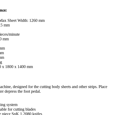
ики:
Max Sheet Width: 1260 mm
0.5 mm
ieces/minute
00 mm
 mm
mm
 mm
Kg
0 x 1800 x 1400 mm
hine, designed for the cutting body sheets and other strips. Place
tter depress the foot pedal.
ing system
ble for cutting blades
le piece SpK 1.2080 knifes