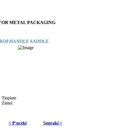
FOR METAL PACKAGING
ROP HANDLE SADDLE
Tinplate
Zintec
< Р¦nceki
Sonraki >