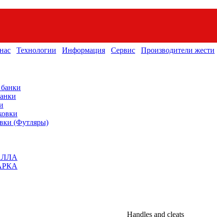
нас
Технологии
Информация
Сервис
Производители жести
 банки
банки
и
ковки
вки (Футляры)
АЛЛА
АРКА
Handles and cleats