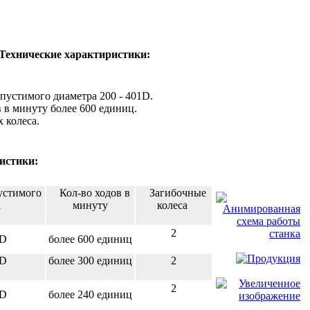
хнические характиристики:
пустимого диаметра 200 - 401D.
 в минуту более 600 единиц.
 колеса.
истики:
стимого
Кол-во ходов в
Загибочные
а
минуту
колеса
2
1D
более 600 единиц
3D
более 300 единиц
2
2
0D
более 240 единиц