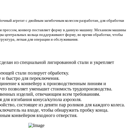
чный агрегат с двойным загибочным колесом разработан, для обработки
рессом, конвеер поставляет форму в данную машину. Механизм машины
Два центральных кольца поддерживают форму, во время обработки, чтобы
руктура, легкая для операции и обслуживания.
сделан из специальной лигированной стали и укрепляет
веющей стали полирует обработку.
 и быстро для переключения.
динение к конвейеру к производственным линиям и
что позволяет уменьшит стоимость трудопроизводства.
венных изделий, отвечающим всем требованиям.
 для изгибания конуса/купола аэрозоля.
ство, состоящее из девяти пар роликов для каждого колеса.
лючатель на входе, чтобы обнаружить пробку конца.
ным конвейером входного отверстия.