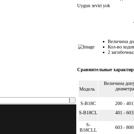
Uygun зeviri yok
Те
Величина до
Кол-во ходов
2 загибочных
Сравнительные характир
Величина допу
диаметр
Модель
S-B18C
200 - 40
S-B18CL
401 - 60
S-
603 - 80
B18CLL