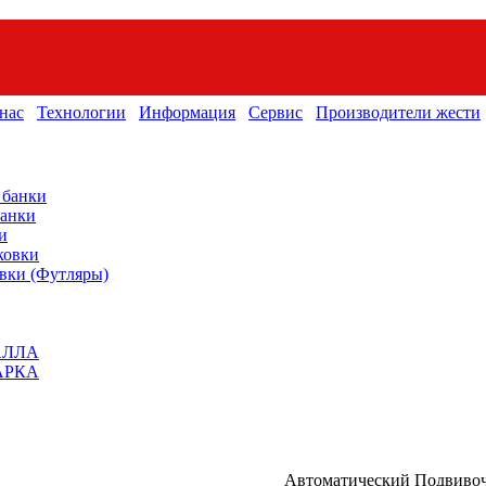
нас
Технологии
Информация
Сервис
Производители жести
 банки
банки
и
ковки
вки (Футляры)
АЛЛА
АРКА
Автоматический Подвивоч