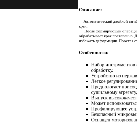
Описание:
Автоматический двойной загибо
края.
После формирующей операции п
обрабатывает края постепенно. 
избежать деформации. Простая ст
Особенности:
Набор инструментов 
обработку.
Устройство из нержа
Легкое регулирование
Предпологает присое
сушильному агрегату,
Выпуск высококачест
Может использоваться
Профилирующее устрой
Безопасный микровык
Оснащен моторизован