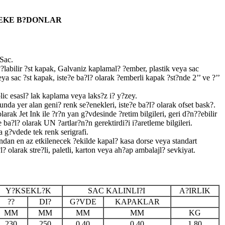
EKE B?DONLAR
Sac.
abilir ?st kapak, Galvaniz kaplamal? ?ember, plastik veya sac
ya sac ?st kapak, iste?e ba?l? olarak ?emberli kapak ?st?nde 2’’ ve ?’’
c esasl? lak kaplama veya laks?z i? y?zey.
nda yer alan geni? renk se?enekleri, iste?e ba?l? olarak ofset bask?.
olarak Jet Ink ile ?r?n yan g?vdesinde ?retim bilgileri, geri d?n??ebilir
 ba?l? olarak UN ?artlar?n?n gerektirdi?i i?aretleme bilgileri.
a g?vdede tek renk serigrafi.
dan en az etkilenecek ?ekilde kapal? kasa dorse veya standart
l? olarak stre?li, paletli, karton veya ah?ap ambalajl? sevkiyat.
Y?KSEKL?K
SAC KALINLI?I
A?IRLIK
??
DI?
G?VDE
KAPAKLAR
MM
MM
MM
MM
KG
230
250
0,40
0,40
1,80