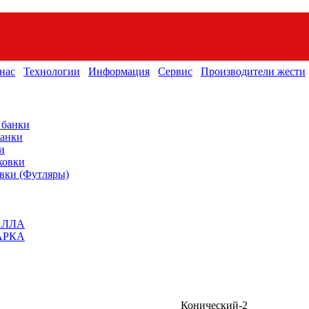
нас
Технологии
Информация
Сервис
Производители жести
 банки
банки
и
ковки
вки (Футляры)
АЛЛА
АРКА
Конический-2