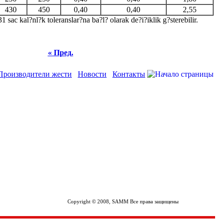
430
450
0,40
0,40
2,55
sac kal?nl?k toleranslar?na ba?l? olarak de?i?iklik g?sterebilir.
« Пред.
Производители жести
Новости
Контакты
Copyright © 2008, SAMM Все права защищены