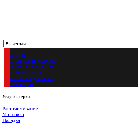
Главная
Сувенирная упаковка
Промышленная тара
Химическая тара
Крышки и донышки
Фурнитура
Услуги и сервис
Растаможивание
Установка
Наладка