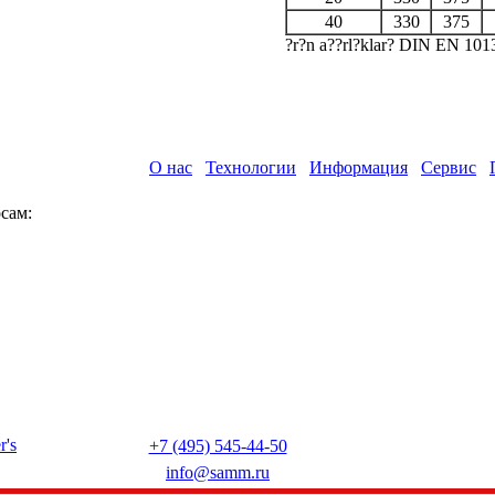
40
330
375
?r?n a??rl?klar? DIN EN 10131 
О нас
Технологии
Информация
Сервис
сам:
+7 (495) 545-44-50
info@samm.ru