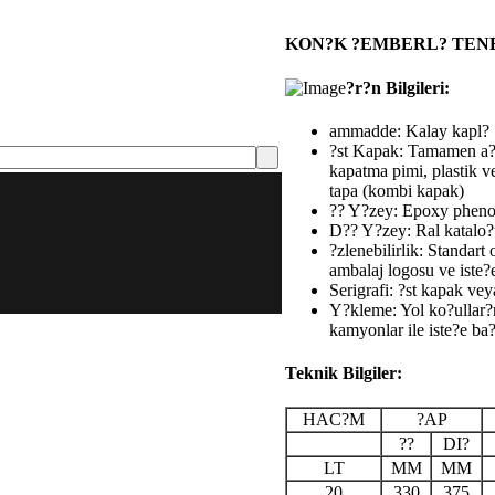
KON?K ?EMBERL? TEN
?r?n Bilgileri:
ammadde: Kalay kapl? 
?st Kapak: Tamamen a??l
kapatma pimi, plastik ve
tapa (kombi kapak)
?? Y?zey: Epoxy phenoli
D?? Y?zey: Ral katalo?u
?zlenebilirlik: Standart 
ambalaj logosu ve iste?e
Serigrafi: ?st kapak vey
Y?kleme: Yol ko?ullar?n
kamyonlar ile iste?e ba?
Teknik Bilgiler:
HAC?M
?AP
??
DI?
LT
MM
MM
20
330
375