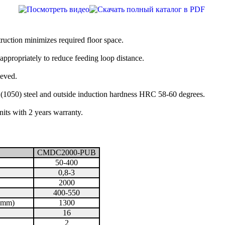
uction minimizes required floor space.
 appropriately to reduce feeding loop distance.
ieved.
 (1050) steel and outside induction hardness HRC 58-60 degrees.
nits with 2 years warranty.
CMDC2000-PUB
50-400
0,8-3
2000
400-550
 (mm)
1300
16
2