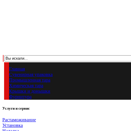
Главная
Сувенирная упаковка
Промышленная тара
Химическая тара
Крышки и донышки
Фурнитура
Услуги и сервис
Растаможивание
Установка
Наладка