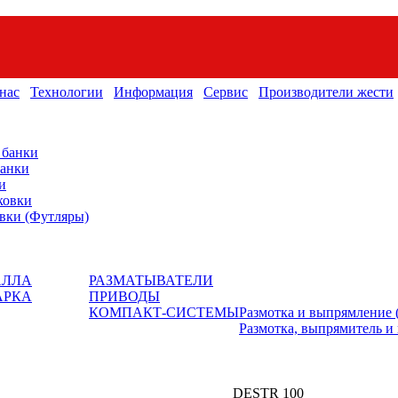
нас
Технологии
Информация
Сервис
Производители жести
 банки
банки
и
ковки
вки (Футляры)
АЛЛА
РАЗМАТЫВАТЕЛИ
АРКА
ПРИВОДЫ
КОМПАКТ-СИСТЕМЫ
Размотка и выпрямление (
Размотка, выпрямитель и п
DESTR 100