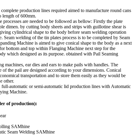
mplete production lines required aimed to manufacture round cans
to length of 600mm.
rocesses are needed to be followed as bellow: Firstly the plate
le dimen. by cutting body sheets and strips with guillotine shear is
 giving cylindrical shape to the body before seam welding operation
 Seam welding of the tin plates process is to be completed by Seam
anding Machine is aimed to give conical shape to the body as a next
 for bottom and top within Flanging Machine next step for the
dy which designed as its purpose. obtained with Pail Seaming
 machines, ear dies and ears to make pails with handles. The
e of the pail are designed according to your dimensions. Conical
economical transportation and to store them easily as they would be
e other.
ull-automatic or semi-automatic lid production lines with Automatic
rying Machine.
er of production):
ear
olling SAMhine
tic Seam Welding SAMhine