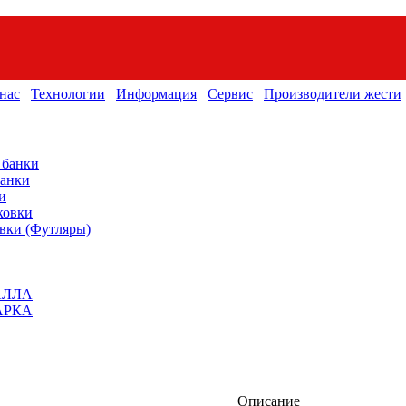
нас
Технологии
Информация
Сервис
Производители жести
 банки
банки
и
ковки
вки (Футляры)
АЛЛА
АРКА
Описание