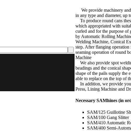
We provide machinery and co
in any type and diameter, up 
To produce round cans these p
which appropriated with suitab
curled and for the purpose of
by Automatic Rolling Machine.
Welding Machine, Conical Exp
step. After flanging operation
seaming operation of round bo
Machine
We also provide spot welding
beadings and the conical shap
shape of the pails supply the 
able to replace on the top of th
In addition, we provide you f
Press, Lining Machine and D
Necessary SAMhines (in ord
SAM/125 Guillotine Sh
SAM/100 Gang Slitter
SAM/410 Automatic R
SAM/400 Semi-Automa