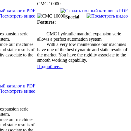
CMC 10000
Special
Features:
expansion serie
CMC hydraulic mandrel expansion serie
ystem.
allows a perfect automation system.
ance our machines
With a very low maintenance our machines
nd static results of
have one of the best dynamic and static results of
ty associate to the
the market. You have the rigidity associate to the
smooth working capability.
Подробнее...
expansion serie
ystem.
ance our machines
nd static results of
ty associate to the