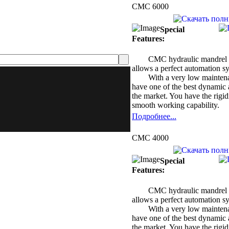
CMC 6000
Special
Features:
CMC hydraulic mandrel 
allows a perfect automation s
With a very low mainten
have one of the best dynamic a
the market. You have the rigidi
smooth working capability.
Подробнее...
CMC 4000
Special
Features:
CMC hydraulic mandrel 
allows a perfect automation s
With a very low mainten
have one of the best dynamic a
the market. You have the rigidi