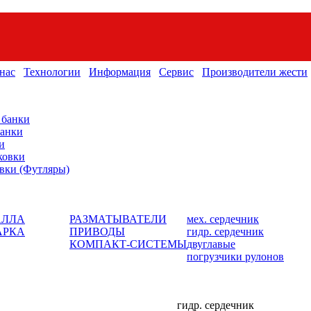
нас
Технологии
Информация
Сервис
Производители жести
 банки
банки
и
ковки
вки (Футляры)
АЛЛА
РАЗМАТЫВАТЕЛИ
мех. сердечник
АРКА
ПРИВОДЫ
гидр. сердечник
КОМПАКТ-СИСТЕМЫ
двуглавые
погрузчики рулонов
гидр. сердечник